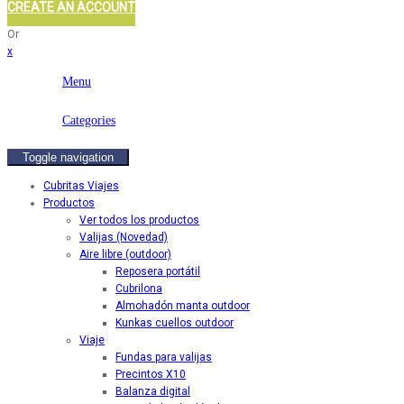
CREATE AN ACCOUNT
Or
x
Menu
Categories
Toggle navigation
Cubritas Viajes
Productos
Ver todos los productos
Valijas (Novedad)
Aire libre (outdoor)
Reposera portátil
Cubrilona
Almohadón manta outdoor
Kunkas cuellos outdoor
Viaje
Fundas para valijas
Precintos X10
Balanza digital